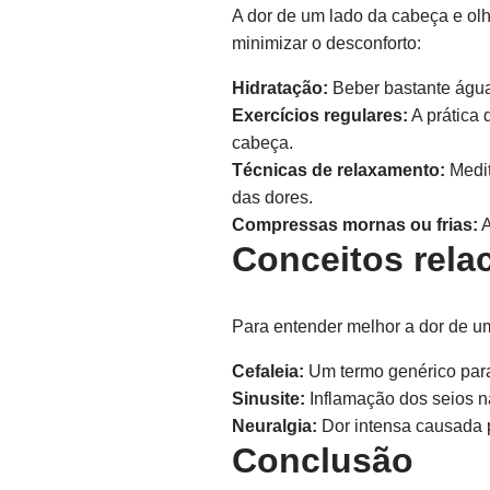
A dor de um lado da cabeça e olh
minimizar o desconforto:
Hidratação:
Beber bastante água 
Exercícios regulares:
A prática 
cabeça.
Técnicas de relaxamento:
Medit
das dores.
Compressas mornas ou frias:
A
Conceitos rela
Para entender melhor a dor de um
Cefaleia:
Um termo genérico para
Sinusite:
Inflamação dos seios n
Neuralgia:
Dor intensa causada p
Conclusão