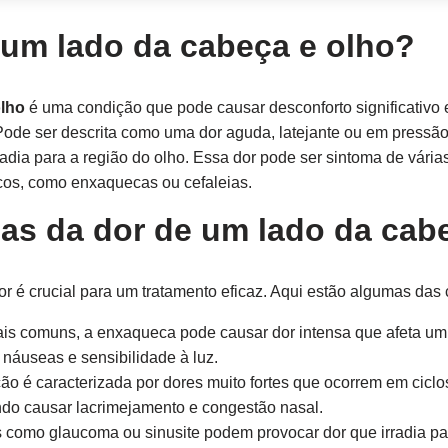
 um lado da cabeça e olho?
olho
é uma condição que pode causar desconforto significativo e
Pode ser descrita como uma dor aguda, latejante ou em pressã
radia para a região do olho. Essa dor pode ser sintoma de vári
icos, como enxaquecas ou cefaleias.
sas da dor de um lado da cab
 é crucial para um tratamento eficaz. Aqui estão algumas das
s comuns, a enxaqueca pode causar dor intensa que afeta um 
áuseas e sensibilidade à luz.
o é caracterizada por dores muito fortes que ocorrem em cicl
ndo causar lacrimejamento e congestão nasal.
como glaucoma ou sinusite podem provocar dor que irradia par