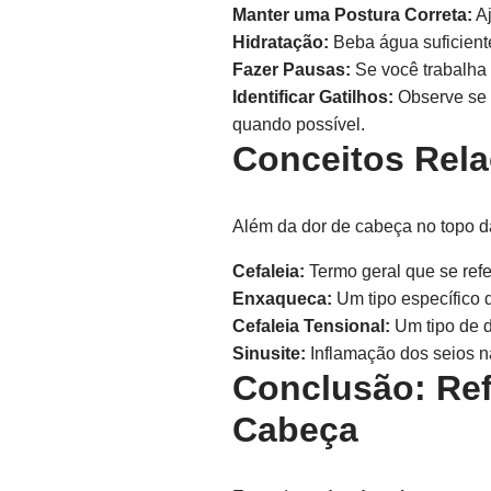
Manter uma Postura Correta:
Aj
Hidratação:
Beba água suficiente
Fazer Pausas:
Se você trabalha 
Identificar Gatilhos:
Observe se c
quando possível.
Conceitos Rel
Além da dor de cabeça no topo da
Cefaleia:
Termo geral que se refe
Enxaqueca:
Um tipo específico 
Cefaleia Tensional:
Um tipo de d
Sinusite:
Inflamação dos seios n
Conclusão: Ref
Cabeça