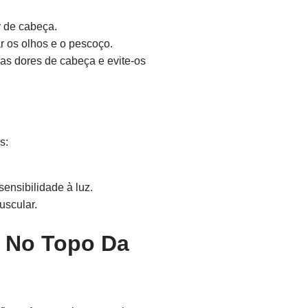
r de cabeça.
r os olhos e o pescoço.
as dores de cabeça e evite-os
s:
ensibilidade à luz.
uscular.
a No Topo Da