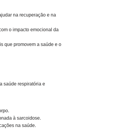
 ajudar na recuperação e na
r com o impacto emocional da
eis que promovem a saúde e o
a saúde respiratória e
orpo.
onada à sarcoidose.
icações na saúde.