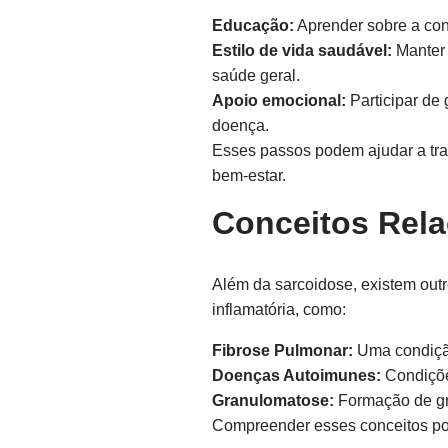
Educação:
Aprender sobre a con
Estilo de vida saudável:
Manter 
saúde geral.
Apoio emocional:
Participar de 
doença.
Esses passos podem ajudar a tr
bem-estar.
Conceitos Rel
Além da sarcoidose, existem outr
inflamatória, como:
Fibrose Pulmonar:
Uma condição
Doenças Autoimunes:
Condiçõe
Granulomatose:
Formação de gra
Compreender esses conceitos pod