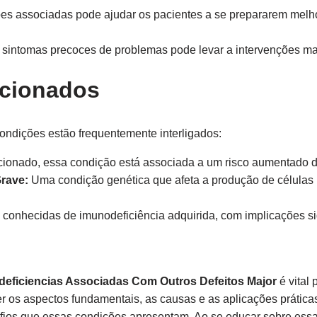
s associadas pode ajudar os pacientes a se prepararem melho
r sintomas precoces de problemas pode levar a intervenções ma
acionados
ondições estão frequentemente interligados:
nado, essa condição está associada a um risco aumentado de
rave:
Uma condição genética que afeta a produção de células 
onhecidas de imunodeficiência adquirida, com implicações sign
deficiencias Associadas Com Outros Defeitos Major
é vital 
r os aspectos fundamentais, as causas e as aplicações prática
fios que essas condições apresentam. Ao se educar sobre ess