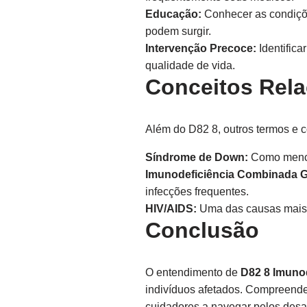
Educação:
Conhecer as condiçõe
podem surgir.
Intervenção Precoce:
Identifica
qualidade de vida.
Conceitos Rel
Além do D82 8, outros termos e c
Síndrome de Down:
Como mencio
Imunodeficiência Combinada G
infecções frequentes.
HIV/AIDS:
Uma das causas mais c
Conclusão
O entendimento de
D82 8 Imuno
indivíduos afetados. Compreende
cuidadores a navegar pelos desa