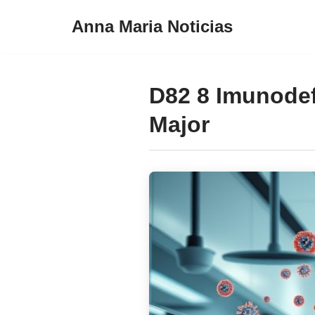
Anna Maria Noticias
Pular
para
o
D82 8 Imunodef
conteúdo
Major