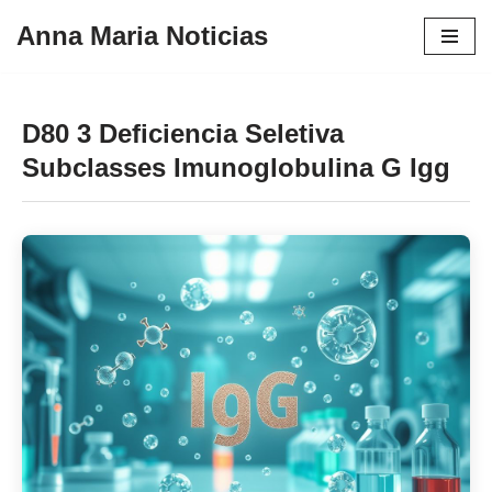
Anna Maria Noticias
Pular
para
o
D80 3 Deficiencia Seletiva
conteúdo
Subclasses Imunoglobulina G Igg