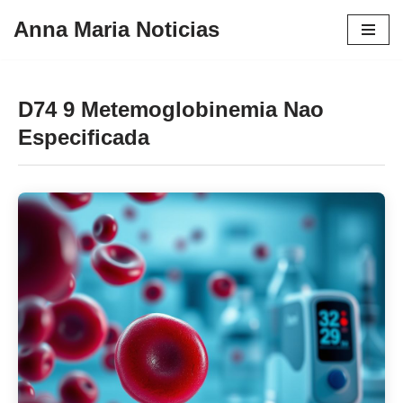
Anna Maria Noticias
Pular
para
o
D74 9 Metemoglobinemia Nao
conteúdo
Especificada