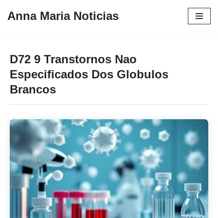
Anna Maria Noticias
Pular
para
o
D72 9 Transtornos Nao
conteúdo
Especificados Dos Globulos
Brancos