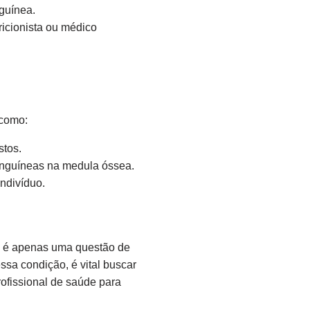
guínea.
ricionista ou médico
 como:
stos.
anguíneas na medula óssea.
ndivíduo.
 é apenas uma questão de
sa condição, é vital buscar
ofissional de saúde para