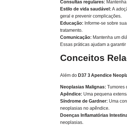
Consultas regulares:
Mantenha 
Estilo de vida saudável:
A adoçã
geral e prevenir complicações.
Educação:
Informe-se sobre sua
tratamento.
Comunicação:
Mantenha um diál
Essas práticas ajudam a garanti
Conceitos Rel
Além do
D37 3 Apendice Neopl
Neoplasias Malignas:
Tumores q
Apêndice:
Uma pequena extensão 
Síndrome de Gardner:
Uma condi
neoplasias no apêndice.
Doenças Inflamatórias Intestina
neoplasias.