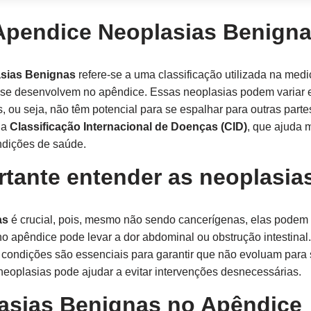
Apendice Neoplasias Benign
asias Benignas
refere-se a uma classificação utilizada na medi
se desenvolvem no apêndice. Essas neoplasias podem variar e
 ou seja, não têm potencial para se espalhar para outras parte
da
Classificação Internacional de Doenças (CID)
, que ajuda 
condições de saúde.
rtante entender as neoplasia
as
é crucial, pois, mesmo não sendo cancerígenas, elas podem
 apêndice pode levar a dor abdominal ou obstrução intestinal.
 condições são essenciais para garantir que não evoluam para
eoplasias pode ajudar a evitar intervenções desnecessárias.
asias Benignas no Apêndice