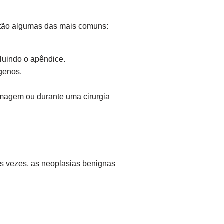
stão algumas das mais comuns:
luindo o apêndice.
genos.
imagem ou durante uma cirurgia
s vezes, as neoplasias benignas