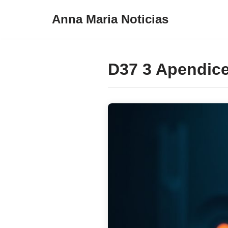
Anna Maria Noticias
Pular
para
o
D37 3 Apendic
conteúdo