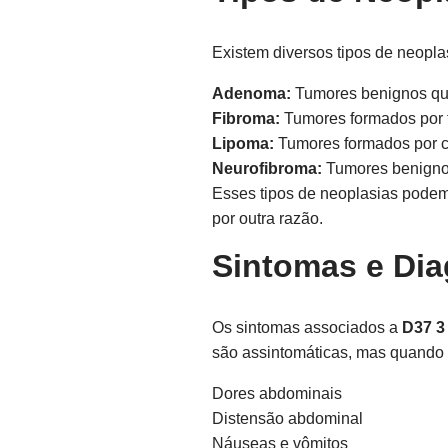
Existem diversos tipos de neopl
Adenoma:
Tumores benignos que
Fibroma:
Tumores formados por t
Lipoma:
Tumores formados por cé
Neurofibroma:
Tumores benignos
Esses tipos de neoplasias podem
por outra razão.
Sintomas e Dia
Os sintomas associados a
D37 3
são assintomáticas, mas quando 
Dores abdominais
Distensão abdominal
Náuseas e vômitos