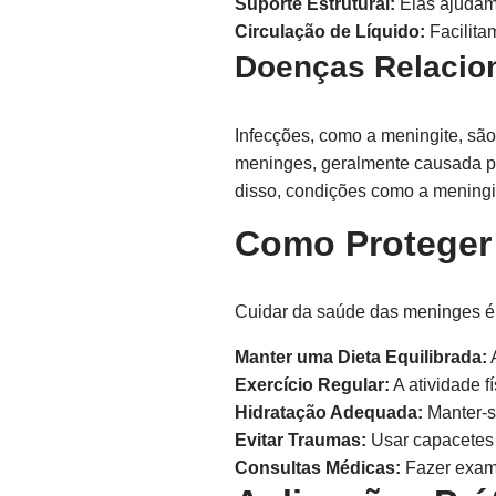
Suporte Estrutural:
Elas ajudam 
Circulação de Líquido:
Facilitam
Doenças Relacio
Infecções, como a meningite, sã
meninges, geralmente causada por
disso, condições como a meningi
Como Proteger 
Cuidar da saúde das meninges é vi
Manter uma Dieta Equilibrada:
A
Exercício Regular:
A atividade f
Hidratação Adequada:
Manter-se
Evitar Traumas:
Usar capacetes a
Consultas Médicas:
Fazer exame