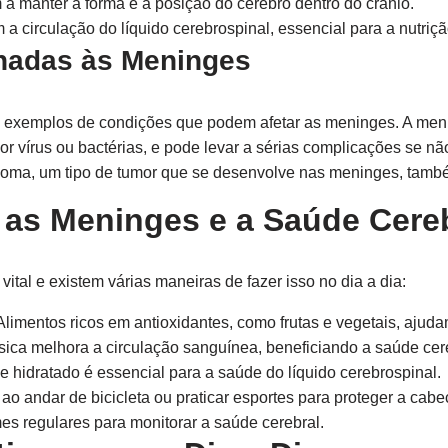
a manter a forma e a posição do cérebro dentro do crânio.
 a circulação do líquido cerebrospinal, essencial para a nutriç
nadas às Meninges
o exemplos de condições que podem afetar as meninges. A men
 vírus ou bactérias, e pode levar a sérias complicações se nã
oma, um tipo de tumor que se desenvolve nas meninges, també
as Meninges e a Saúde Cere
tal e existem várias maneiras de fazer isso no dia a dia:
limentos ricos em antioxidantes, como frutas e vegetais, ajuda
ísica melhora a circulação sanguínea, beneficiando a saúde cer
 hidratado é essencial para a saúde do líquido cerebrospinal.
o andar de bicicleta ou praticar esportes para proteger a cabe
s regulares para monitorar a saúde cerebral.