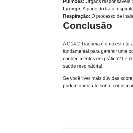
Pulmões:
Órgãos responsáveis pe
Laringe:
A parte do trato respira
Respiração:
O processo de inala
Conclusão
A D14 2 Traqueia é uma estrutur
fundamental para garantir uma bo
conhecimentos em prática? Lemb
saúde respiratória!
Se você tiver mais dúvidas sobre 
podem orientá-lo sobre como mant