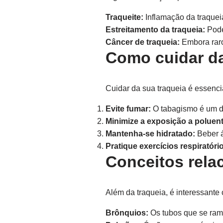
Traqueite:
Inflamação da traqueia
Estreitamento da traqueia:
Pode
Câncer de traqueia:
Embora raro
Como cuidar da
Cuidar da sua traqueia é essenci
Evite fumar:
O tabagismo é um do
Minimize a exposição a poluen
Mantenha-se hidratado:
Beber á
Pratique exercícios respiratóri
Conceitos rela
Além da traqueia, é interessante 
Brônquios:
Os tubos que se rami