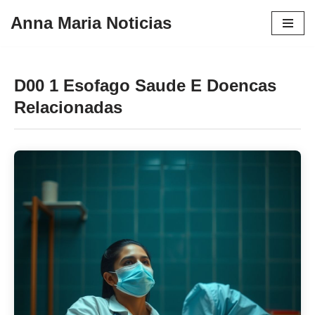
Anna Maria Noticias
Pular
para
o
D00 1 Esofago Saude E Doencas
conteúdo
Relacionadas