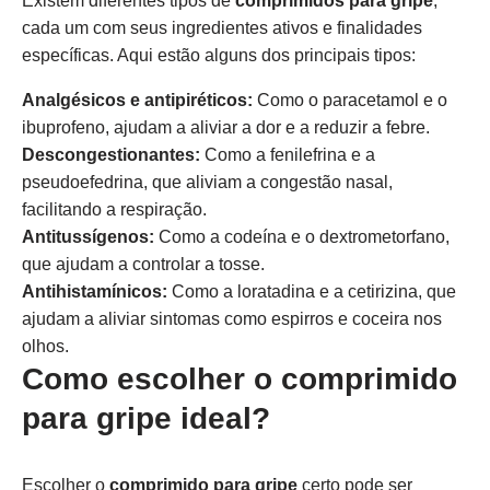
Existem diferentes tipos de
comprimidos para gripe
,
cada um com seus ingredientes ativos e finalidades
específicas. Aqui estão alguns dos principais tipos:
Analgésicos e antipiréticos:
Como o paracetamol e o
ibuprofeno, ajudam a aliviar a dor e a reduzir a febre.
Descongestionantes:
Como a fenilefrina e a
pseudoefedrina, que aliviam a congestão nasal,
facilitando a respiração.
Antitussígenos:
Como a codeína e o dextrometorfano,
que ajudam a controlar a tosse.
Antihistamínicos:
Como a loratadina e a cetirizina, que
ajudam a aliviar sintomas como espirros e coceira nos
olhos.
Como escolher o comprimido
para gripe ideal?
Escolher o
comprimido para gripe
certo pode ser